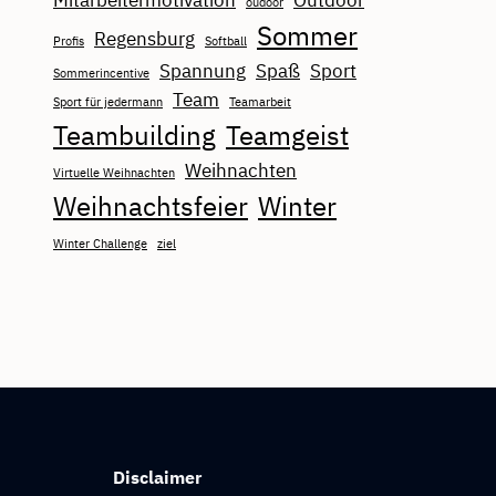
Mitarbeitermotivation
Outdoor
oudoor
Sommer
Regensburg
Profis
Softball
Spannung
Spaß
Sport
Sommerincentive
Team
Sport für jedermann
Teamarbeit
Teambuilding
Teamgeist
Weihnachten
Virtuelle Weihnachten
Weihnachtsfeier
Winter
Winter Challenge
ziel
Disclaimer