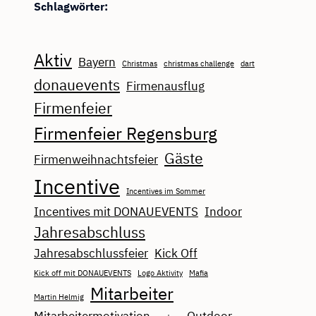
Schlagwörter:
Aktiv
Bayern
Christmas
christmas challenge
dart
donauevents
Firmenausflug
Firmenfeier
Firmenfeier Regensburg
Gäste
Firmenweihnachtsfeier
Incentive
Incentives im Sommer
Incentives mit DONAUEVENTS
Indoor
Jahresabschluss
Jahresabschlussfeier
Kick Off
Kick off mit DONAUEVENTS
Logo Aktivity
Mafia
Mitarbeiter
Martin Helmig