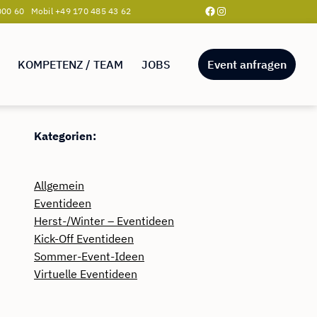
Facebook
Instagram
00 60 Mobil +49 170 485 43 62
KOMPETENZ / TEAM
JOBS
Event anfragen
Kategorien:
Allgemein
Eventideen
Herst-/Winter – Eventideen
Kick-Off Eventideen
Sommer-Event-Ideen
Virtuelle Eventideen