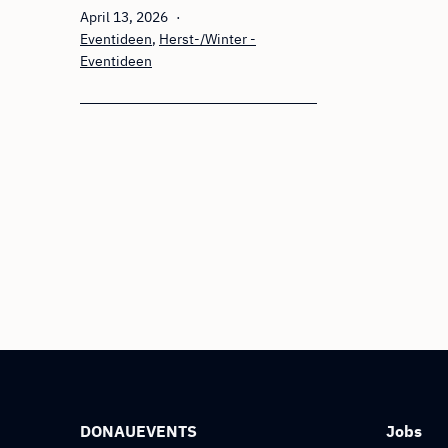
Veröffentlicht
April 13, 2026
am
Kategorisiert
Eventideen
,
Herst-/Winter -
als
Eventideen
DONAUEVENTS
Jobs