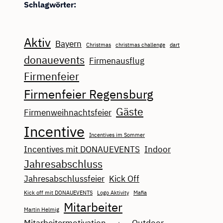
Schlagwörter:
Aktiv
Bayern
Christmas
christmas challenge
dart
donauevents
Firmenausflug
Firmenfeier
Firmenfeier Regensburg
Gäste
Firmenweihnachtsfeier
Incentive
Incentives im Sommer
Incentives mit DONAUEVENTS
Indoor
Jahresabschluss
Jahresabschlussfeier
Kick Off
Kick off mit DONAUEVENTS
Logo Aktivity
Mafia
Mitarbeiter
Martin Helmig