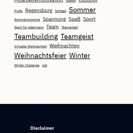
Mitarbeitermotivation
Outdoor
oudoor
Sommer
Regensburg
Profis
Softball
Spannung
Spaß
Sport
Sommerincentive
Team
Sport für jedermann
Teamarbeit
Teambuilding
Teamgeist
Weihnachten
Virtuelle Weihnachten
Weihnachtsfeier
Winter
Winter Challenge
ziel
Disclaimer