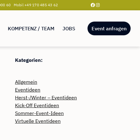
Facebook
Instagram
00 60 Mobil +49 170 485 43 62
KOMPETENZ / TEAM
JOBS
Event anfragen
Kategorien:
Allgemein
Eventideen
Herst-/Winter – Eventideen
Kick-Off Eventideen
Sommer-Event-Ideen
Virtuelle Eventideen