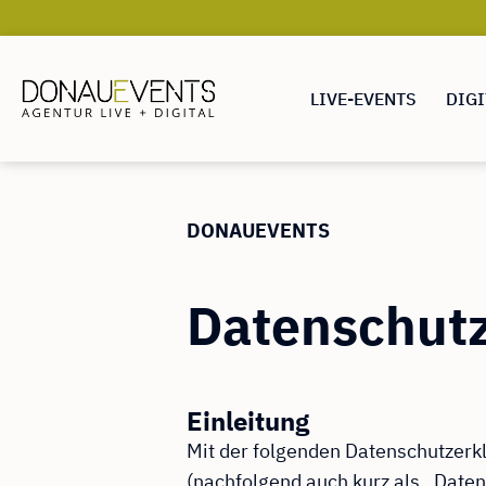
LIVE-EVENTS
DIGI
DONAUEVENTS
Zum
Inhalt
DONAUEVENTS
springen
Datenschut
Einleitung
Mit der folgenden Datenschutzerk
(nachfolgend auch kurz als „Date