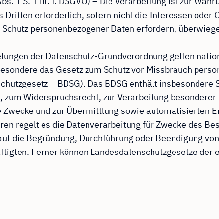
bs. 1 S. 1 lit. f. DSGVO) – Die Verarbeitung ist zur Wah
 Dritten erforderlich, sofern nicht die Interessen oder
n Schutz personenbezogener Daten erfordern, überwieg
gelungen der Datenschutz-Grundverordnung gelten nati
sbesondere das Gesetz zum Schutz vor Missbrauch pers
chutzgesetz – BDSG). Das BDSG enthält insbesondere S
g, zum Widerspruchsrecht, zur Verarbeitung besondere
e Zwecke und zur Übermittlung sowie automatisierten E
teren regelt es die Datenverarbeitung für Zwecke des Be
auf die Begründung, Durchführung oder Beendigung von
äftigten. Ferner können Landesdatenschutzgesetze der 