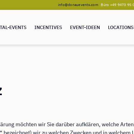
info@donauevents.com
Büro +49 9473 95 0
TAL-EVENTS
INCENTIVES
EVENT-IDEEN
LOCATIONS
z
lärung möchten wir Sie darüber aufklären, welche Arte
n“ bezeichnet) wir zu welchen Zwecken und in welchem 