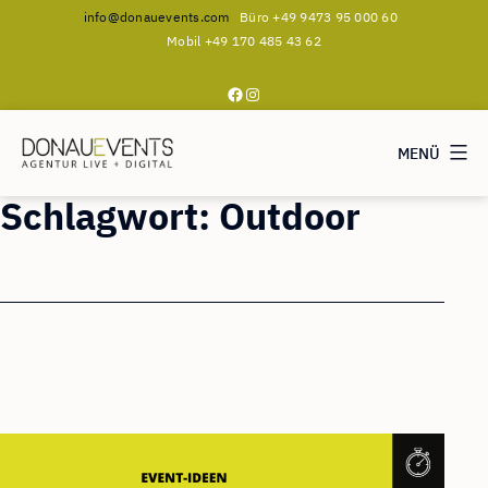
info@donauevents.com
Büro +49 9473 95 000 60
Mobil +49 170 485 43 62
Facebook
Instagram
MENÜ
DONAUEVENTS
Schlagwort:
Outdoor
Zum
Inhalt
springen