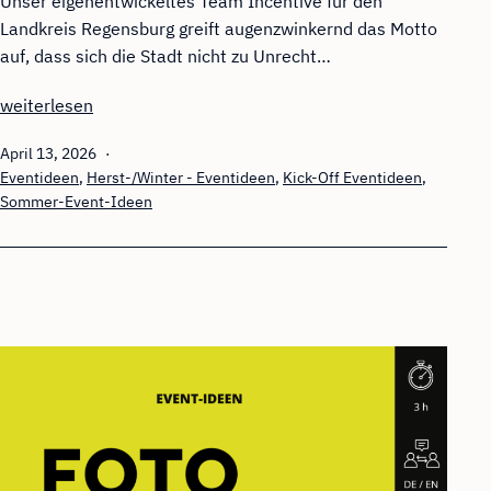
Unser eigenentwickeltes Team Incentive für den
Landkreis Regensburg greift augenzwinkernd das Motto
auf, dass sich die Stadt nicht zu Unrecht…
Bayerische
weiterlesen
„Mafia“
Veröffentlicht
April 13, 2026
am
Kategorisiert
Eventideen
,
Herst-/Winter - Eventideen
,
Kick-Off Eventideen
,
als
Sommer-Event-Ideen