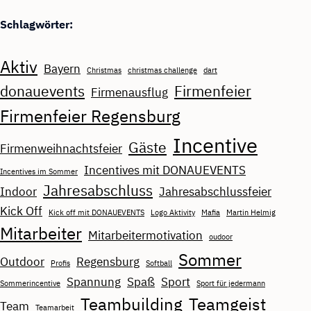
Schlagwörter:
Aktiv
Bayern
Christmas
christmas challenge
dart
donauevents
Firmenfeier
Firmenausflug
Firmenfeier Regensburg
Incentive
Gäste
Firmenweihnachtsfeier
Incentives mit DONAUEVENTS
Incentives im Sommer
Jahresabschluss
Indoor
Jahresabschlussfeier
Kick Off
Kick off mit DONAUEVENTS
Logo Aktivity
Mafia
Martin Helmig
Mitarbeiter
Mitarbeitermotivation
oudoor
Sommer
Outdoor
Regensburg
Profis
Softball
Spannung
Spaß
Sport
Sommerincentive
Sport für jedermann
Teambuilding
Teamgeist
Team
Teamarbeit