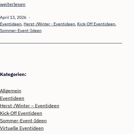
Foto-
weiterlesen
Challenge
Veröffentlicht
April 13, 2026
am
Kategorisiert
Eventideen
,
Herst-/Winter - Eventideen
,
Kick-Off Eventideen
,
als
Sommer-Event-Ideen
Kategorien:
Allgemein
Eventideen
Herst-/Winter – Eventideen
Kick-Off Eventideen
Sommer-Event-Ideen
Virtuelle Eventideen