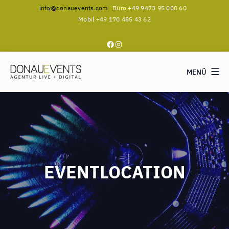
info@donauevents.com
Büro +49 9473 95 000 60
Mobil +49 170 485 43 62
Facebook
Instagram
MENÜ
DONAUEVENTS
Zum
Inhalt
springen
EVENTLOCATION