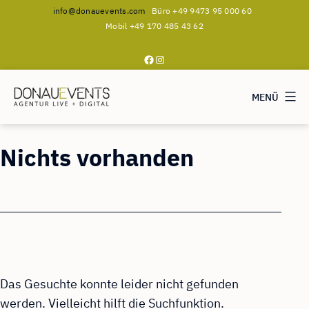
info@donauevents.com
Büro +49 9473 95 000 60
Mobil +49 170 485 43 62
Facebook
Instagram
MENÜ
DONAUEVENTS
Zum
Nichts vorhanden
Inhalt
springen
Das Gesuchte konnte leider nicht gefunden
werden. Vielleicht hilft die Suchfunktion.