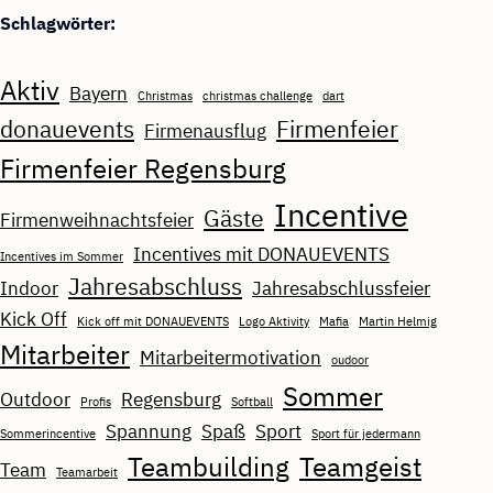
Schlagwörter:
Aktiv
Bayern
Christmas
christmas challenge
dart
donauevents
Firmenfeier
Firmenausflug
Firmenfeier Regensburg
Incentive
Gäste
Firmenweihnachtsfeier
Incentives mit DONAUEVENTS
Incentives im Sommer
Jahresabschluss
Indoor
Jahresabschlussfeier
Kick Off
Kick off mit DONAUEVENTS
Logo Aktivity
Mafia
Martin Helmig
Mitarbeiter
Mitarbeitermotivation
oudoor
Sommer
Outdoor
Regensburg
Profis
Softball
Spannung
Spaß
Sport
Sommerincentive
Sport für jedermann
Teambuilding
Teamgeist
Team
Teamarbeit