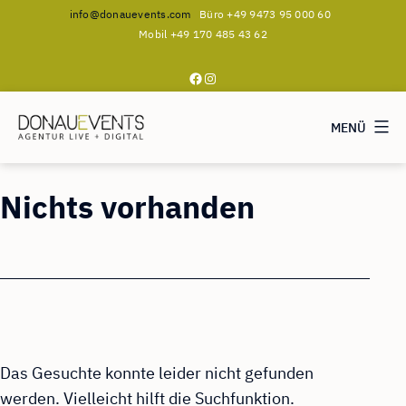
info@donauevents.com
Büro +49 9473 95 000 60
Mobil +49 170 485 43 62
Facebook
Instagram
MENÜ
DONAUEVENTS
Zum
Nichts vorhanden
Inhalt
springen
Das Gesuchte konnte leider nicht gefunden
werden. Vielleicht hilft die Suchfunktion.