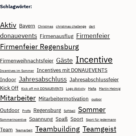
Schlagwörter:
Aktiv
Bayern
Christmas
christmas challenge
dart
donauevents
Firmenfeier
Firmenausflug
Firmenfeier Regensburg
Incentive
Gäste
Firmenweihnachtsfeier
Incentives mit DONAUEVENTS
Incentives im Sommer
Jahresabschluss
Indoor
Jahresabschlussfeier
Kick Off
Kick off mit DONAUEVENTS
Logo Aktivity
Mafia
Martin Helmig
Mitarbeiter
Mitarbeitermotivation
oudoor
Sommer
Outdoor
Regensburg
Profis
Softball
Spannung
Spaß
Sport
Sommerincentive
Sport für jedermann
Teambuilding
Teamgeist
Team
Teamarbeit