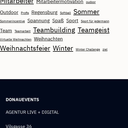
Mitarbeiter
Mitarbeitermotivation
oudoor
Sommer
Outdoor
Regensburg
Profis
Softball
Spannung
Spaß
Sport
Sommerincentive
Sport für jedermann
Teambuilding
Teamgeist
Team
Teamarbeit
Weihnachten
Virtuelle Weihnachten
Weihnachtsfeier
Winter
Winter Challenge
ziel
DONAUEVENTS
AGENTUR LIVE + DIGITAL
Vilsgasse 36