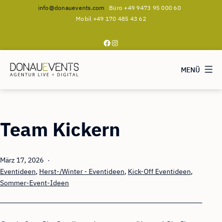
info@donauevents.com
Büro +49 9473 95 000 60
Mobil +49 170 485 43 62
Facebook
Instagram
MENÜ
DONAUEVENTS
Zum
Inhalt
Team Kickern
springen
Veröffentlicht
März 17, 2026
am
Kategorisiert
Eventideen
,
Herst-/Winter - Eventideen
,
Kick-Off Eventideen
,
als
Sommer-Event-Ideen