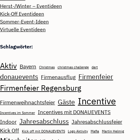
Herst-/Winter – Eventideen
Kick-Off Eventideen
Sommer-Event-Ideen
Virtuelle Eventideen
Schlagwörter:
Aktiv
Bayern
Christmas
christmas challenge
dart
donauevents
Firmenfeier
Firmenausflug
Firmenfeier Regensburg
Incentive
Gäste
Firmenweihnachtsfeier
Incentives mit DONAUEVENTS
Incentives im Sommer
Jahresabschluss
Indoor
Jahresabschlussfeier
Kick Off
Kick off mit DONAUEVENTS
Logo Aktivity
Mafia
Martin Helmig